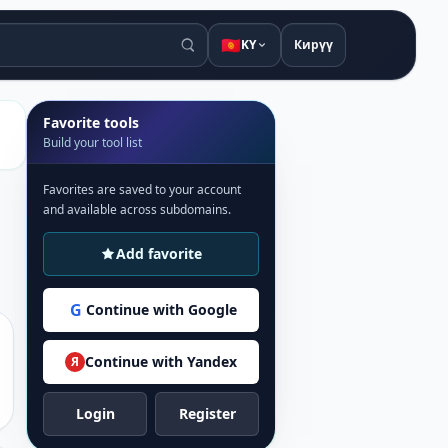
🇰🇬
KY
Кирүү
Favorite tools
Build your tool list
Favorites are saved to your account
and available across subdomains.
Add favorite
G
Continue with Google
Continue with Yandex
Я
Login
Register