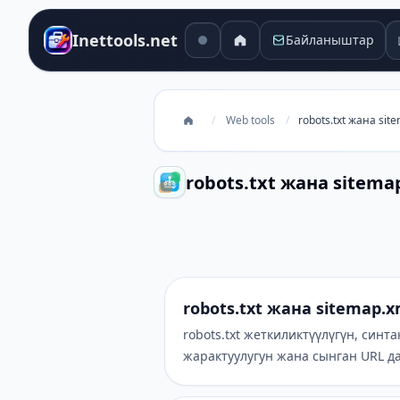
И
Inettools.net
Байланыштар
/
Web tools
/
robots.txt жана si
robots.txt жана sitem
robots.txt жана sitemap.xml ан
robots.txt жана sitemap.
robots.txt жеткиликтүүлүгүн, син
жарактуулугун жана сынган URL д