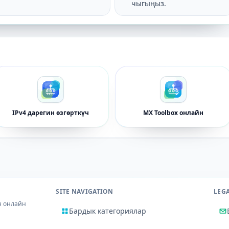
чыгыңыз.
IPv4 дарегин өзгөрткүч
MX Toolbox онлайн
SITE NAVIGATION
LEG
үн онлайн
Бардык категориялар