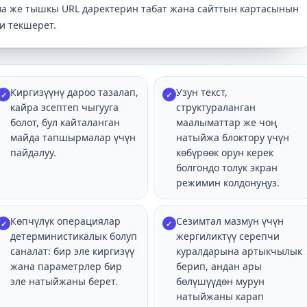
ма же тышкы URL даректерин табат жана сайттын картасынын
и текшерет.
Киргизүүнү дароо тазалап,
Узун текст,
✓
✓
кайра эсептеп чыгууга
структураланган
болот, бул кайталанган
маалыматтар же чоң
майда тапшырмалар үчүн
натыйжа блоктору үчүн
пайдалуу.
көбүрөөк орун керек
болгондо толук экран
режимин колдонуңуз.
Көпчүлүк операциялар
Сезимтал мазмун үчүн
✓
✓
детерминистикалык болуп
жергиликтүү серепчи
саналат: бир эле киргизүү
куралдарына артыкчылык
жана параметрлер бир
берип, андан ары
эле натыйжаны берет.
бөлүшүүдөн мурун
натыйжаны карап