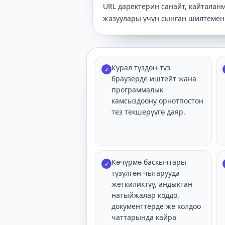
URL даректерин санайт, кайталан
жазуулары үчүн сынган шилтемен
Курал түздөн-түз
✓
браузерде иштейт жана
программалык
камсыздоону орнотпостон
тез текшерүүгө даяр.
Көчүрмө баскычтары
✓
түзүлгөн чыгарууда
жеткиликтүү, андыктан
натыйжалар коддо,
документтерде же колдоо
чаттарында кайра