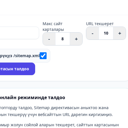
Макс сайт
URL текшерет
карталары
-
+
-
+
үңүз /sitemap.xml
ртасын талдоо
l онлайн режиминде талдоо
ч топторду талдоо, Sitemap директивасын аныктоо жана
ын текшерүү үчүн вебсайттын URL дарегин киргизиңиз.
тамыр жолун сойлой аларын текшерет, сайттын картасынын