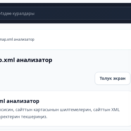
здөө куралдары
temap.xml анализатор
ap.xml анализатор
Толук экран
ализатор
xml анализатор
таксисин, сайттын картасынын шилтемелерин, сайттын XML
аректерин текшериңиз.