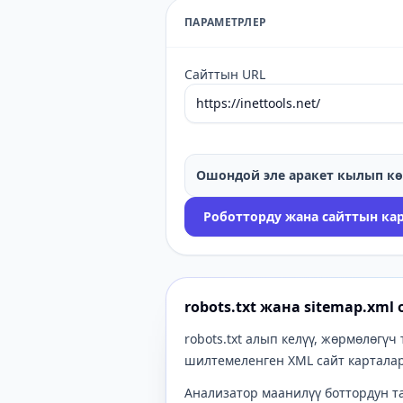
ПАРАМЕТРЛЕР
Сайттын URL
Ошондой эле аракет кылып көр
Роботторду жана сайттын ка
robots.txt жана sitemap.xm
robots.txt алып келүү, жөрмөлөгү
шилтемеленген XML сайт карталар
Анализатор маанилүү боттордун 