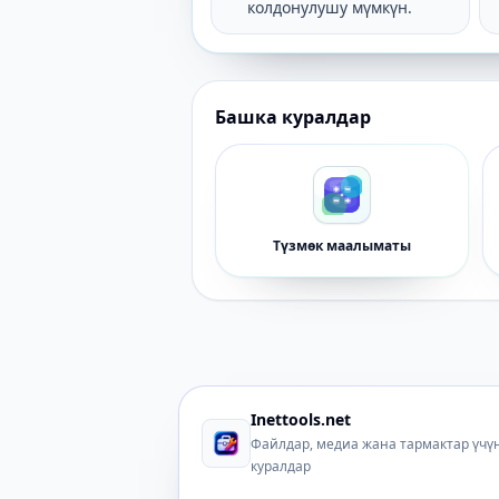
колдонулушу мүмкүн.
Башка куралдар
Түзмөк маалыматы
Inettools.net
Файлдар, медиа жана тармактар ​​үч
куралдар