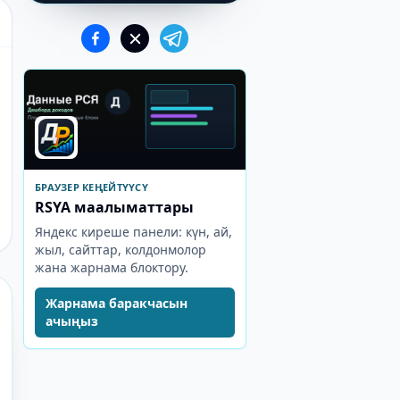
БРАУЗЕР КЕҢЕЙТҮҮСҮ
RSYA маалыматтары
Яндекс киреше панели: күн, ай,
жыл, сайттар, колдонмолор
жана жарнама блоктору.
Жарнама баракчасын
ачыңыз