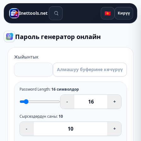
Издөө куралдары
🇰🇬
Inettools.net
Кирүү
Пароль генератор онлайн
Жыйынтык
Алмашуу буферине көчүрүү
Password Length
:
16
символдор
-
+
Сырсөздөрдүн саны
:
10
-
+