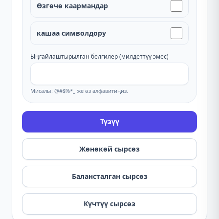
Өзгөчө каармандар
кашаа символдору
Ыңгайлаштырылган белгилер (милдеттүү эмес)
Мисалы: @#$%*_ же өз алфавитиңиз.
Түзүү
Жөнөкөй сырсөз
Балансталган сырсөз
Күчтүү сырсөз