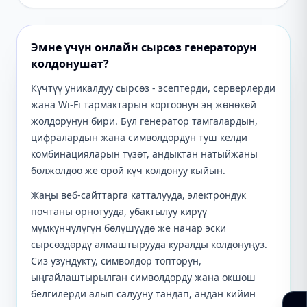
Эмне үчүн онлайн сырсөз генераторун
колдонушат?
Күчтүү уникалдуу сырсөз - эсептерди, серверлерди
жана Wi-Fi тармактарын коргоонун эң жөнөкөй
жолдорунун бири. Бул генератор тамгалардын,
цифралардын жана символдордун туш келди
комбинацияларын түзөт, андыктан натыйжаны
болжолдоо же орой күч колдонуу кыйын.
Жаңы веб-сайттарга катталууда, электрондук
почтаны орнотууда, убактылуу кирүү
мүмкүнчүлүгүн бөлүшүүдө же начар эски
сырсөздөрдү алмаштырууда куралды колдонуңуз.
Сиз узундукту, символдор топторун,
ыңгайлаштырылган символдорду жана окшош
белгилерди алып салууну тандап, андан кийин