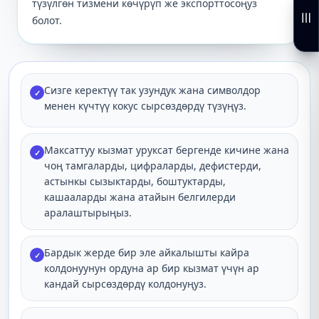
түзүлгөн тизмени көчүрүп же экспорттосоңуз
болот.
Сизге керектүү так узундук жана символдор
✓
менен күчтүү кокус сырсөздөрдү түзүңүз.
Максаттуу кызмат уруксат бергенде кичине жана
✓
чоң тамгаларды, цифраларды, дефистерди,
астынкы сызыктарды, боштуктарды,
кашааларды жана атайын белгилерди
аралаштырыңыз.
Бардык жерде бир эле айкалышты кайра
✓
колдонуунун ордуна ар бир кызмат үчүн ар
кандай сырсөздөрдү колдонуңуз.