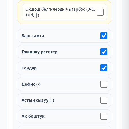
Окшош белгилерди чыгарбоо (0/O,
1/I/l, |)
Баш тамга
Төмөнкү регистр
Сандар
Дефис (-)
Астын сызуу (_)
Ак боштук