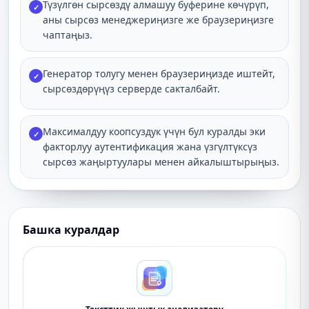
Түзүлгөн сырсөздү алмашуу буферине көчүрүп,
✓
аны сырсөз менеджериңизге же браузериңизге
чаптаңыз.
Генератор толугу менен браузериңизде иштейт,
✓
сырсөздөрүңүз серверде сакталбайт.
Максималдуу коопсуздук үчүн бул куралды эки
✓
факторлуу аутентификация жана үзгүлтүксүз
сырсөз жаңыртуулары менен айкалыштырыңыз.
Башка куралдар