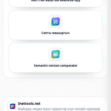
Тексттик жыштык анализатору
Сапты жашыргыч
Semantic version comparator
Inettools.net
Файлдар, медиа жана тармактар ​​үчүн онлайн куралдар