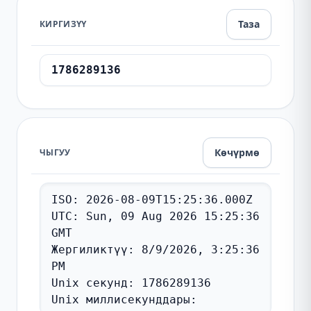
Таза
КИРГИЗҮҮ
Көчүрмө
ЧЫГУУ