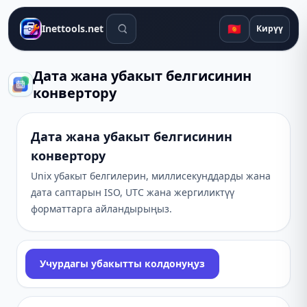
Издөө куралдары
🇰🇬
Inettools.net
Кирүү
Дата жана убакыт белгисинин
конвертору
Дата жана убакыт белгисинин
конвертору
Unix убакыт белгилерин, миллисекунддарды жана
дата саптарын ISO, UTC жана жергиликтүү
форматтарга айландырыңыз.
Учурдагы убакытты колдонуңуз