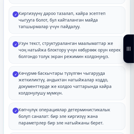
Киргизүүнү дароо тазалап, кайра эсептеп
✓
чыгууга болот, бул кайталанган майда
тапшырмалар үчүн пайдалуу.
Узун текст, структураланган маалыматтар же
✓
чоң натыйжа блоктору үчүн көбүрөөк орун керек
болгондо толук экран режимин колдонуңуз.
Көчүрмө баскычтары түзүлгөн чыгарууда
✓
жеткиликтүү, андыктан натыйжалар коддо,
документтерде же колдоо чаттарында кайра
колдонулушу мүмкүн.
Көпчүлүк операциялар детерминистикалык
✓
болуп саналат: бир эле киргизүү жана
параметрлер бир эле натыйжаны берет.