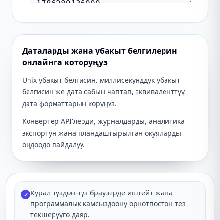
Даталарды жана убакыт белгилерин
онлайнга которуңуз
Unix убакыт белгисин, миллисекунддук убакыт
белгисин же дата сабын чаптап, эквиваленттүү
дата форматтарын көрүңүз.
Конвертер API'лерди, журналдарды, аналитика
экспортун жана пландаштырылган окуяларды
оңдоодо пайдалуу.
Курал түздөн-түз браузерде иштейт жана
✓
программалык камсыздоону орнотпостон тез
текшерүүгө даяр.