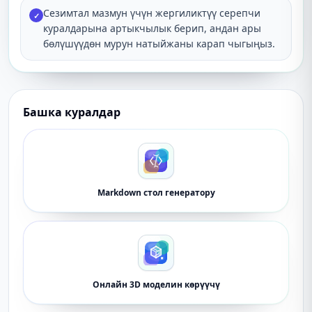
Сезимтал мазмун үчүн жергиликтүү серепчи
✓
куралдарына артыкчылык берип, андан ары
бөлүшүүдөн мурун натыйжаны карап чыгыңыз.
Башка куралдар
Markdown стол генератору
Онлайн 3D моделин көрүүчү