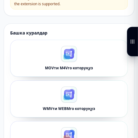
the extension is supported.
Башка куралдар
MOVти M4Vго которуңуз
WMVти WEBMго которуңуз