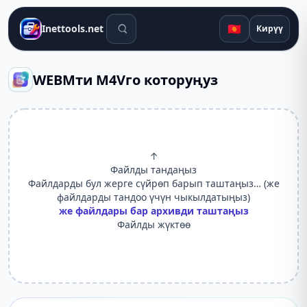
Издөө куралдары
🇰🇬
Inettools.net
Кирүү
WEBMти M4Vго которуңуз
↑
Файлды тандаңыз
Файлдарды бул жерге сүйрөп барып таштаңыз… (же
файлдарды тандоо үчүн чыкылдатыңыз)
же файлдары бар архивди таштаңыз
Файлды жүктөө