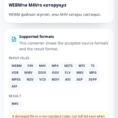
WEBMти M4Vго которуңуз
WEBM файлын жүктөп, аны M4V катары сактаңыз.
Supported formats
This converter shows the accepted source formats
and the result format.
INPUT FILES
WEBM
F4V
M4V
MP4
M2TS
MTS
TS
VOB
WMV
DIVX
OGV
FLV
MKV
MPG
MPEG
M2V
VCD
MOV
AVI
3GP
3GPP
ASF
RESULT
M4V
A damaged file or a non-standard codec can still fail even when