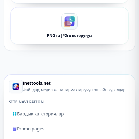
PNGти JP2го которуңуз
Inettools.net
Файлдар, медиа жана тармактар ​​үчүн онлайн куралдар
SITE NAVIGATION
Бардык категориялар
Promo pages