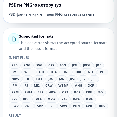
PSDти PNGго которуңуз
PSD файлын жүктөп, аны PNG катары сактаңыз.
Supported formats
This converter shows the accepted source formats
and the result format.
INPUT FILES
PSD
PNG
SVG
CR2
ICO
JPG
JPEG
JPE
BMP
WEBP
GIF
TGA
DNG
ORF
NEF
PEF
NRW
TIF
TIFF
J2C
J2K
JP2
JPC
JPF
JPM
JPS
MJ2
CRW
WBMP
MNG
XCF
PPM
PNM
3FR
ARW
CR3
DCR
ERF
IIQ
K25
KDC
MEF
MRW
RAF
RAW
RMF
RW2
RWL
SR2
SRF
SRW
PDN
AVIF
DDS
RESULT