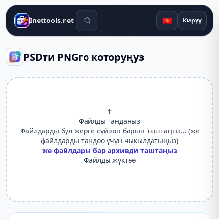
Издөө куралдары
🇰🇬
Inettools.net
Кирүү
PSDти PNGго которуңуз
↑
Файлды тандаңыз
Файлдарды бул жерге сүйрөп барып таштаңыз… (же
файлдарды тандоо үчүн чыкылдатыңыз)
же файлдары бар архивди таштаңыз
Файлды жүктөө