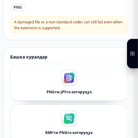
PNG
A damaged file or a non-standard codec can still fail even when
the extension is supported.
Башка куралдар
PNGти JPFго которуңуз
RMFти PNGго которуңуз