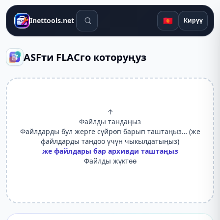
Издөө куралдары
🇰🇬
Inettools.net
Кирүү
ASFти FLACго которуңуз
↑
Файлды тандаңыз
Файлдарды бул жерге сүйрөп барып таштаңыз… (же
файлдарды тандоо үчүн чыкылдатыңыз)
же файлдары бар архивди таштаңыз
Файлды жүктөө