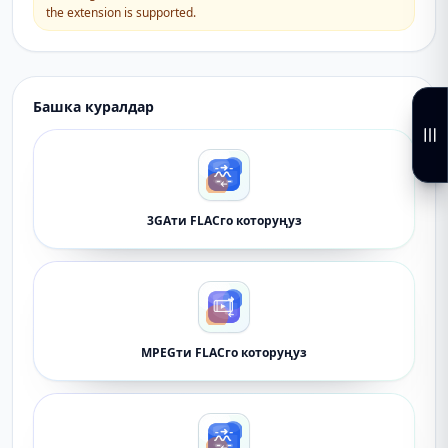
the extension is supported.
Башка куралдар
3GAти FLACго которуңуз
MPEGти FLACго которуңуз