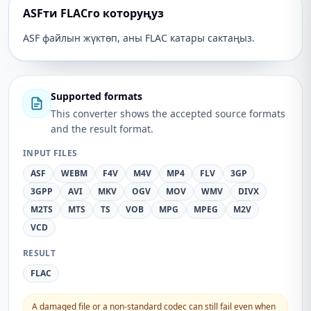
ASFти FLACго которуңуз
ASF файлын жүктөп, аны FLAC катары сактаңыз.
Supported formats
This converter shows the accepted source formats
and the result format.
INPUT FILES
ASF
WEBM
F4V
M4V
MP4
FLV
3GP
3GPP
AVI
MKV
OGV
MOV
WMV
DIVX
M2TS
MTS
TS
VOB
MPG
MPEG
M2V
VCD
RESULT
FLAC
A damaged file or a non-standard codec can still fail even when